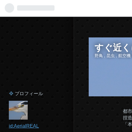
すぐ近く
野鳥 , 昆虫 , 航空
プロフィール
都
捏造
「
id:AerialREAL