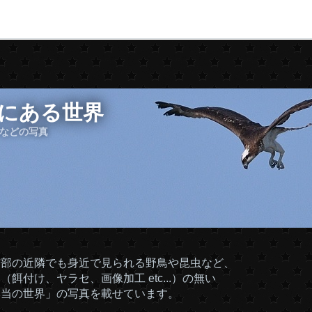
にある世界
機 などの写真
市部の近隣でも身近で見られる野鳥や昆虫など、
（餌付け、ヤラセ、画像加工 etc...）の無い
本当の世界」の写真を載せています。