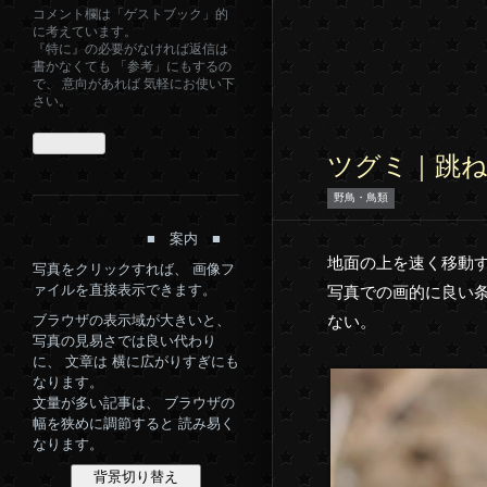
コメント欄は「ゲストブック」的
に考えています。
『特に』の必要がなければ返信は
書かなくても 「参考」にもするの
で、 意向があれば 気軽にお使い下
さい。
ツグミ｜跳
野鳥・鳥類
■ 案内 ■
地面の上を速く移動す
写真をクリックすれば、 画像フ
ァイルを直接表示できます。
写真での画的に良い条
ブラウザの表示域が大きいと、
ない。
写真の見易さでは良い代わり
に、 文章は 横に広がりすぎにも
なります。
文量が多い記事は、 ブラウザの
幅を狭めに調節すると 読み易く
なります。