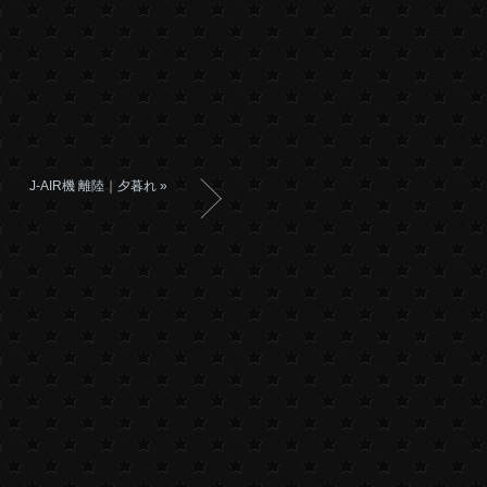
J-AIR機 離陸｜夕暮れ
»