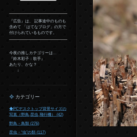
『広告』は、 記事途中のものも
含めて 「はてなブログ」の方で
付けられているものです。
今夜の推しカテゴリーは...
『鈴木彩子：歌手』
あたり、かな？
↓
カテゴリー
◆PCデスクトップ背景サイズの
写真（野鳥,昆虫,飛行機） (42)
野鳥・鳥類 (276)
昆虫・“虫”の類 (117)