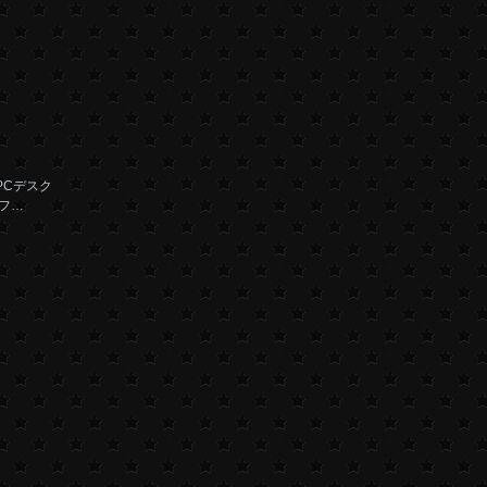
PCデスク
フ…