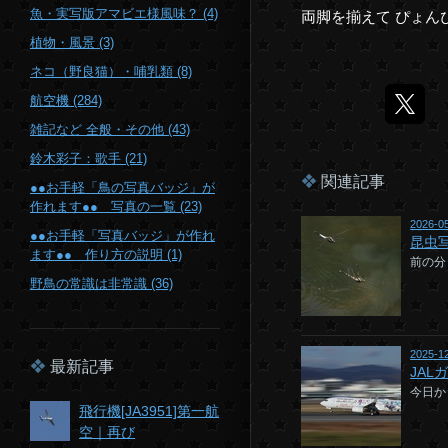
魚・実写版アマビエ様風味？ (4)
両脚を揃えて ぴょん
植物・風景 (3)
ネコ（野良猫）・哺乳類 (8)
航空機 (284)
雑記など 全般・その他 (43)
鈴木彩子：歌手 (21)
関連記事
●●お手軽「鳥の写真バッジ」が
作れます●● 写真の一覧 (23)
2026-0
●●お手軽「写真バッジ」が作れ
昆虫
ます●● 作り方の説明 (1)
前の分
野鳥の常識は非常識 (36)
2025-1
最新記事
JAL
今日か
飛行機[JA3951]第一航
空｜再び