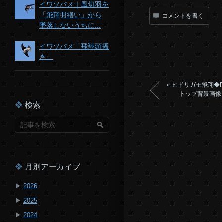
イワツバメ｜風切羽を
「飛翔羽繕い」から
コメントを書く
墜落しないうちに...
イワツバメ「飛翔頭掻
き」
«
ヒドリガモ飛翔◆
トップ背景画像
検索
月別アーカイブ
▶
2026
▶
2025
▶
2024