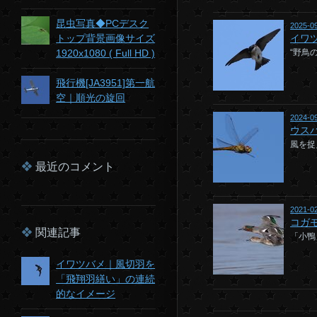
昆虫写真◆PCデスク
2025-0
トップ背景画像サイズ
イワ
1920x1080 ( Full HD )
“野鳥
飛行機[JA3951]第一航
空｜順光の旋回
2024-0
ウス
風を捉
最近のコメント
2021-0
コガ
関連記事
「小鴨
イワツバメ｜風切羽を
「飛翔羽繕い」の連続
的なイメージ