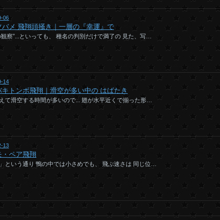
9-06
ツバメ 飛翔頭掻き｜一層の『幸運』で
の観察”...といっても、 種名の判別だけで満了の 見た、写…
9-14
バキトンボ飛翔｜滑空が多い中の はばたき
えて滑空する時間が多いので... 翅が水平近くで揃った形…
2-13
モ・ペア飛翔
」という通り 鴨の中では小さめでも、 飛ぶ速さは 同じ位…