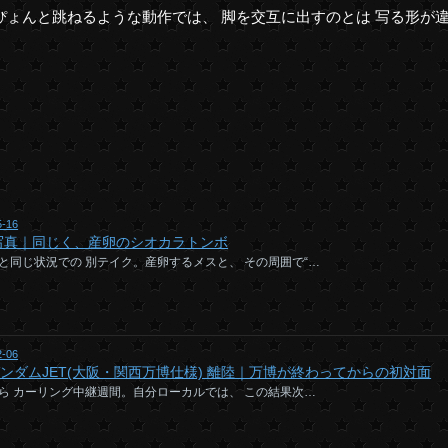
ぴょんと跳ねるような動作では、 脚を交互に出すのとは 写る形が
5-16
写真｜同じく、産卵のシオカラトンボ
と同じ状況での 別テイク。産卵するメスと、 その周囲で“…
2-06
ガンダムJET(大阪・関西万博仕様) 離陸｜万博が終わってからの初対面
ら カーリング中継週間。自分ローカルでは、 この結果次…