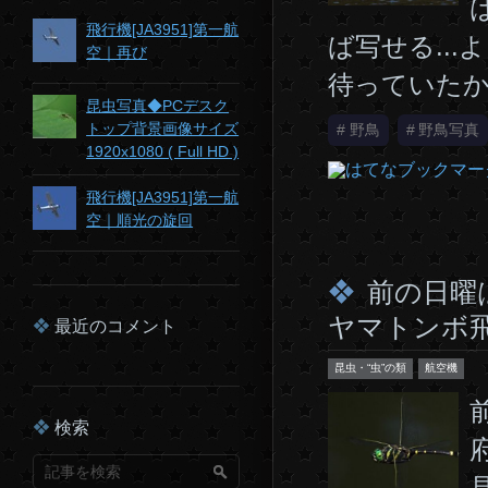
飛行機[JA3951]第一航
ば写せる..
空｜再び
待っていたか
昆虫写真◆PCデスク
トップ背景画像サイズ
#
野鳥
#
野鳥写真
1920x1080 ( Full HD )
飛行機[JA3951]第一航
空｜順光の旋回
前の日曜
ヤマトンボ
最近のコメント
昆虫・“虫”の類
航空機
検索