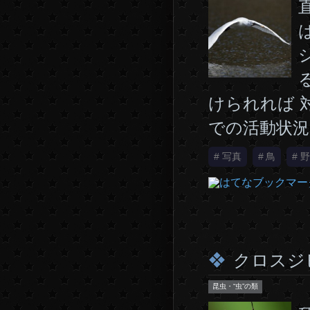
けられれば 
での活動状況
#
写真
#
鳥
#
野
クロスジ
昆虫・“虫”の類