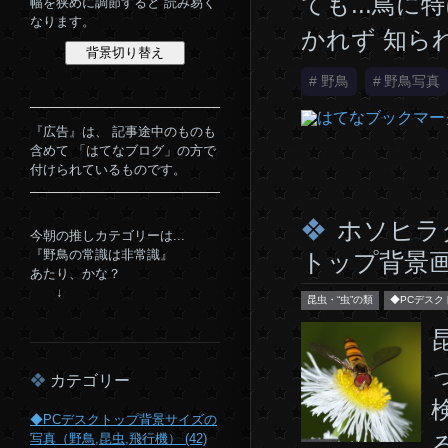
ても...鳥
幅を狭めに調節すると 読み易く
なります。
かれず 知ら
#
野鳥
#
野鳥写真
『広告』は、 記事途中のものも
含めて 「はてなブログ」の方で
付けられているものです。
ホソヒラ
今朝の推しカテゴリーは...
『野鳥の常識は非常識』
トップ背景画像サイ
あたり、かな？
↓
昆虫・“虫”の類
◆PCデスク
カテゴリー
◆PCデスクトップ背景サイズの
写真（野鳥,昆虫,飛行機） (42)