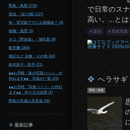
野鳥・鳥類 (276)
で日常のスナ
昆虫・“虫”の類 (117)
高い。...
魚・実写版アマビエ様風味？ (4)
植物・風景 (3)
#
昆虫
#
昆虫写真
ネコ（野良猫）・哺乳類 (8)
航空機 (284)
雑記など 全般・その他 (43)
鈴木彩子：歌手 (21)
●●お手軽「鳥の写真バッジ」が
ヘラサギ
作れます●● 写真の一覧 (23)
●●お手軽「写真バッジ」が作れ
野鳥・鳥類
ます●● 作り方の説明 (1)
野鳥の常識は非常識 (36)
最新記事