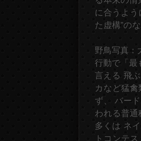
る本来の情
に合うよう
た虚構”の
野鳥写真：
行動で「最
言える 飛ぶ
カなど猛禽類
ず、 バー
われる普通
多くは ネ
トコンテス