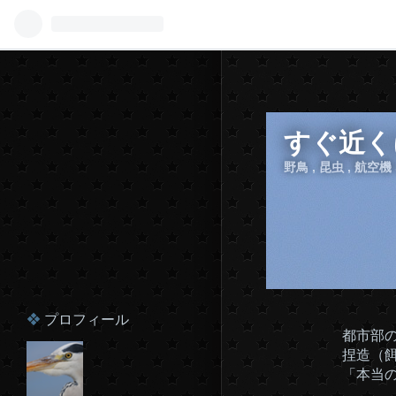
すぐ近く
野鳥 , 昆虫 , 航空
プロフィール
都市部
捏造（餌
「本当