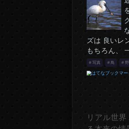
ズは 良いレ
もちろん、 
#
写真
#
鳥
#
野
リアル世界