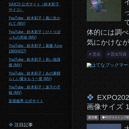
SAICO 公式サイト（鈴木彩子,
サイコ）
YouTube : 鈴木彩子｜風に吹か
れて (MV)
体的には調べ
YouTube : 鈴木彩子｜ひとりぼ
っちの意味 (MV)
気にかけなが
YouTube : 鈴木彩子｜葛藤 (Live
1993/4/27)
#
昆虫
#
昆虫写真
YouTube : 鈴木彩子｜長い放課
後 (MV)
YouTube : 鈴木彩子｜あの素晴
らしい愛をもう一度 (MV)
YouTube : 鈴木彩子｜迷子の子
猫 (MV)
EXPO2
室屋義秀 公式サイト
画像サイズ 1920
航空機
◆PCデスクトップ背
注目記事