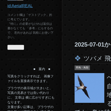
id:AerialREAL
コメント欄は「ゲストブック」的
に考えています。
『特に』の必要がなければ返信は
書かなくても 「参考」にもするの
で、 意向があれば 気軽にお使い下
さい。
2025-07-
ツバメ 飛
野鳥・鳥類
■ 案内 ■
写真をクリックすれば、 画像フ
ァイルを直接表示できます。
ブラウザの表示域が大きいと、
写真の見易さでは良い代わり
に、 文章は 横に広がりすぎにも
なります。
文量が多い記事は、 ブラウザの