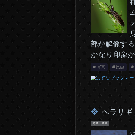
部が解像する
かなり印象が
#
写真
#
昆虫
#
ヘラサギ
野鳥・鳥類