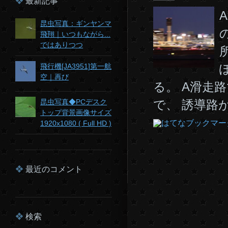
最新記事
昆虫写真：ギンヤンマ
飛翔｜いつもながら...
ではありつつ
飛行機[JA3951]第一航
空｜再び
る。 A滑走
昆虫写真◆PCデスク
で、 誘導路が
トップ背景画像サイズ
1920x1080 ( Full HD )
最近のコメント
検索