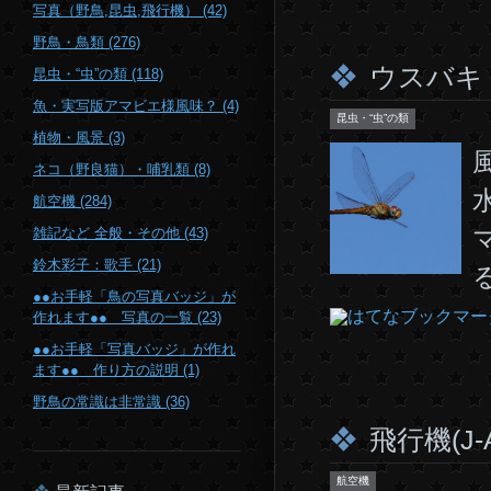
写真（野鳥,昆虫,飛行機） (42)
野鳥・鳥類 (276)
ウスバキ
昆虫・“虫”の類 (118)
魚・実写版アマビエ様風味？ (4)
昆虫・“虫”の類
植物・風景 (3)
ネコ（野良猫）・哺乳類 (8)
航空機 (284)
雑記など 全般・その他 (43)
鈴木彩子：歌手 (21)
●●お手軽「鳥の写真バッジ」が
作れます●● 写真の一覧 (23)
●●お手軽「写真バッジ」が作れ
ます●● 作り方の説明 (1)
野鳥の常識は非常識 (36)
飛行機(J-
航空機