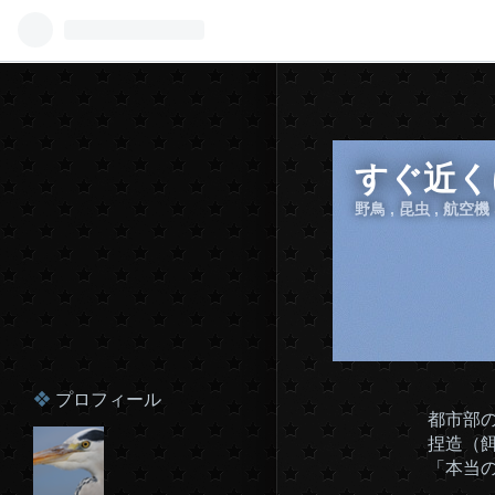
すぐ近く
野鳥 , 昆虫 , 航空
プロフィール
都市部
捏造（餌
「本当