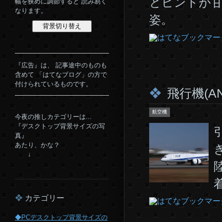
とピントが甘
幅を狭めに調節すると 読み易く
なります。
姿。
『広告』は、 記事途中のものも
含めて 「はてなブログ」の方で
付けられているものです。
飛行機(A
航空機
今夜の推しカテゴリーは...
『デスクトップ背景サイズの写
真』
あたり、かな？
↓
カテゴリー
◆PCデスクトップ背景サイズの