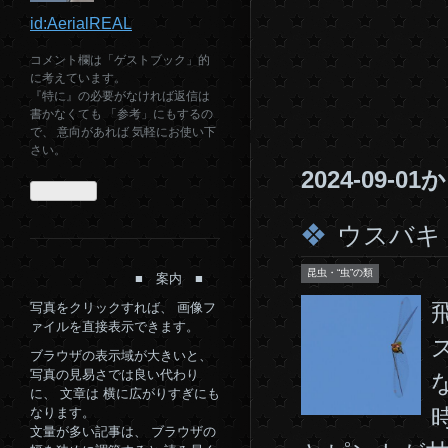
id:AerialREAL
コメント欄は「ゲストブック」的
に考えています。
『特に』の必要がなければ返信は
書かなくても 「参考」にもするの
で、 意向があれば 気軽にお使い下
さい。
2024-09-
ウスバキ
昆虫・“虫”の類
■ 案内 ■
写真をクリックすれば、 画像フ
ァイルを直接表示できます。
ブラウザの表示域が大きいと、
写真の見易さでは良い代わり
に、 文章は 横に広がりすぎにも
なります。
文量が多い記事は、 ブラウザの