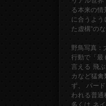
リアル世界
る本来の情
に合うよう
た虚構”の
野鳥写真：
行動で「最
言える 飛ぶ
カなど猛禽類
ず、 バー
われる普通
多くは ネ